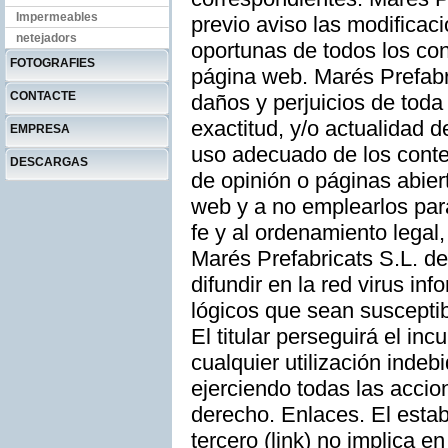
Impermeables
previo aviso las modificac
netejadors
oportunas de todos los con
FOTOGRAFIES
página web. Marés Prefabri
CONTACTE
daños y perjuicios de toda
exactitud, y/o actualidad 
EMPRESA
uso adecuado de los conten
DESCARGAS
de opinión o páginas abier
web y a no emplearlos para 
fe y al ordenamiento legal
Marés Prefabricats S.L. de
difundir en la red virus in
lógicos que sean suscepti
El titular perseguirá el in
cualquier utilización inde
ejerciendo todas las accio
derecho. Enlaces. El esta
tercero (link) no implica e