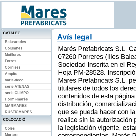
CATÀLEG
Avís legal
Balustrades
Marés Prefabricats S.L. C
Columnes
Motllures
07260 Porreres (Illes Bal
Forros
Sociedad Inscrita en el Re
Cornises
Hoja PM-28528. Inscripción
Ampits
Marés Prefabricats S.L. pe
Varis-deco
serie ATENAS
titulares de todos los dere
serie OLIMPO
contenidos de esta página
Hormi-marés
distribución, comercializac
MARMARES
que se pueda hacer con la
RUSTICMARES
realice sin la autorización 
COLOCACIÓ
la legislación vigente, est
Coles
correspondientes. Marés Pr
Morters