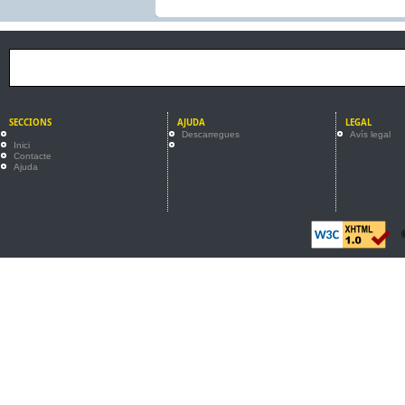
SECCIONS
AJUDA
LEGAL
Descarregues
Avís legal
Inici
Contacte
Ajuda
©2