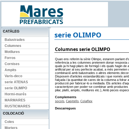
CATÀLEG
serie OLIMPO
Balustrades
Columnes
Columnes serie OLIMPO
Motllures
Forros
Quan ens referim la sèrie Olimpo, estarem parlant d'a
referència a les columnes pretenem donar resposta a
Cornises
quals ja hi hagi pilars de formigó i els quals hagin d
artificial per al seu perfecte acabat, a més permeten
Ampits
combinació amb balustrades o altres elements decora
Varis-deco
Disposem d'articles estandarditzats i que només amb
l'alçada i la quantitat de cares de la columna a folrar 
serie ATENAS
producció per fabricar-lo a mediada. Els articles d'aq
caracteritzen per poder-se combinar amb productes 
serie OLIMPO
pilar, plafó, ampits, motllures etc.), Amb peces especi
Hormi-marés
Complements
MARMARES
socols
Capitells
Colaflex
,
,
RUSTICMARES
Descarregues
COLOCACIÓ
Coles
Morters