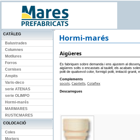
CATÀLEG
Hormi-marés
Balustrades
Columnes
Aigüeres
Motllures
Forros
Es fabriquen sobre demanda i ens ajustem al disseny d
aigüeres solts o encastats al taulell, els acabats sol
Cornises
polit de qualsevol color, formigó polit, imitació granit, e
Ampits
Complements
Varis-deco
socols
Capitells
Colaflex
,
,
serie ATENAS
Descarregues
serie OLIMPO
Hormi-marés
MARMARES
RUSTICMARES
COLOCACIÓ
Coles
Morters