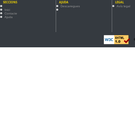
SECCIONS
AJUDA
LEGAL
Descarregues
Avís legal
Inici
Contacte
Ajuda
©2