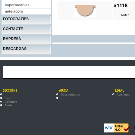
a1118 -
Impermeables
netejadors
Mides
FOTOGRAFIES
CONTACTE
EMPRESA
DESCARGAS
SECCIONS
AJUDA
LEGAL
Descarregues
Avís legal
Inici
Contacte
Ajuda
©2