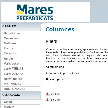
CATÀLEG
Columnes
Balustrades
Columnes
Pilars
Motllures
Forros
Composts per blocs modulars, aporten una solució ràp
balustrades. Les seves possibilitats són diverses, i t
Cornises
com elements d'unió entre murs, tanques o d'interior.
bisellats, de cantells vius i de cantells rebaixats, aq
Ampits
suporta càrregues mitjes, com a pèrgoles o porxos.
Varis-deco
Complements
serie ATENAS
Columnes
Capitells
Coles
,
,
serie OLIMPO
Hormi-marés
Descarregues
MARMARES
RUSTICMARES
Bloque
COLOCACIÓ
Bloque
Coles
Morters